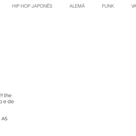
HIP HOP JAPONÊS
ALEMÃ
FUNK
V
!! lhe
o e de
 AS